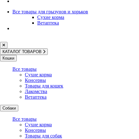
нижних отделов мочевыводящих…
Все товары для грызунов и хорьков
Сухие корма
Ветаптека
195 г 24 шт.
231 ₽
В корзину
КАТАЛОГ ТОВАРОВ
195 г 24 шт.
Кошки
231 ₽
Все товары
В корзину
Сухие корма
В один клик
Консервы
Товары для кошек
Лакомства
Felix
Ветаптека
Влажный корм для кошек для ежедневного кормления с уткой
Собаки
в желе со шпинатом Felix…
Все товары
Сухие корма
Консервы
Товары для собак