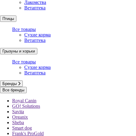
Лакомства
85 г 24 шт.
Ветаптека
32 ₽
В корзину
Птицы
85 г 24 шт.
Все товары
32 ₽
Сухие корма
В корзину
Ветаптека
В один клик
Грызуны и хорьки
Pro Plan
Все товары
Сухие корма
Ветаптека
Сухой корм Ветеринарная диета для взрослых кошек при
болезнях нижних отделов мочевыводящих…
Бренды
Все бренды
Royal Canin
GO! Solutions
1.5 кг 4 шт.
Savita
1 990 ₽
Organix
Sheba
В корзину
Smart dog
В один клик
Frank's ProGold