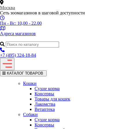
Москва
Сеть зоомагазинов в шаговой доступности
Пн - Вс: 10,00 - 22.00
Адреса магазинов
Специализированные корма для
породистых собак
+7 (495) 324-18-84
Подробнее
КАТАЛОГ ТОВАРОВ
Бренды
Кошки
Сухие корма
Фильтры
Консервы
Товары для кошек
Всего результатов:
0
Лакомства
Вы выбрали:
Ветаптека
Сортировка:
Рейтинг
Собаки
Вид:
Сухие корма
Консервы