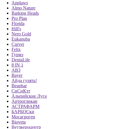
Applaws
Almo Nature
Pro Plan
Barking Heads
Pro Plan
Сухой корм Ветеринарная диета для взрослых кошек при
Florida
болезнях нижних отделов мочевыводящих…
Hill's
Nero Gold
Eukanuba
Curver
Felix
В один клик
Гурмэ
DentaLife
8 IN 1
Pro Plan
АВЗ
Bayer
Сухой корм Ветеринарная диета для взрослых собак при
Айда гулять!
пищевой непереносимости Pro…
Beaphar
СиСиКэт
Альпийские Луга
Артрогликан
АСТРАФАРМ
3 кг 2 шт.
БАРБОСки
Мосагроген
3 973 ₽
Bioveta
В корзину
Ветзвероцентр