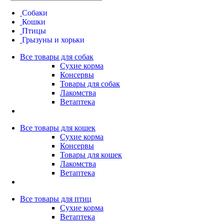
собаки
кошки
птицы
грызуны и хорьки
Все товары для собак
Сухие корма
Консервы
Показать еще
Товары для собак
Горячие предложения
Лакомства
Ветаптека
Все
Кошки
Все товары для кошек
Собаки
Сухие корма
Птицы
Консервы
Грызуны
Товары для кошек
Рыбки
Лакомства
Другое
Ветаптека
Все товары для птиц
Pro Plan
Сухие корма
Ветаптека
Влажный корм для кошек Ветеринарная диета при болезнях