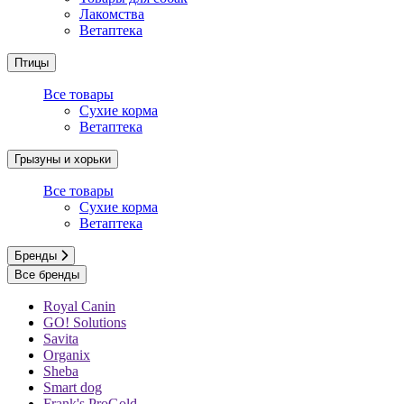
Лакомства
Ветаптека
Птицы
Все товары
Сухие корма
Ветаптека
Грызуны и хорьки
Все товары
Сухие корма
Ветаптека
Бренды
Все бренды
Royal Canin
GO! Solutions
Savita
Organix
Sheba
Smart dog
Frank's ProGold