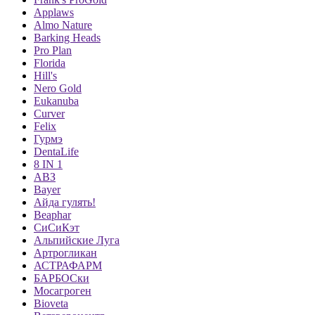
Applaws
Almo Nature
Barking Heads
Pro Plan
Florida
Hill's
Nero Gold
Eukanuba
Curver
Felix
Гурмэ
DentaLife
8 IN 1
АВЗ
Bayer
Айда гулять!
Beaphar
СиСиКэт
Альпийские Луга
Артрогликан
АСТРАФАРМ
БАРБОСки
Мосагроген
Bioveta