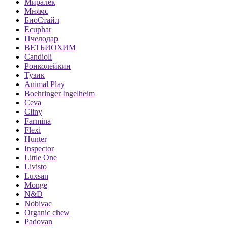
Миралек
Мнямс
БиоСтайл
Ecuphar
Пчелодар
ВЕТБИОХИМ
Candioli
Ронколейкин
Тузик
Animal Play
Boehringer Ingelheim
Ceva
Cliny
Farmina
Flexi
Hunter
Inspector
Little One
Livisto
Luxsan
Monge
N&D
Nobivac
Organic chew
Padovan