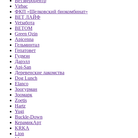
Ветзвероцентр
Virbac
ФКП «Щелковский биокомбинат»
ВЕТ ЛАЙФ
Vetзабота
ВЕТОМ
Green Qzin
Apicenna
Гельминтал
Гепатовет
Гудмэн
Дарэлл
Api-San
Деревенские лакомства
Dog Lunch
Elanco
Зоогурман
Зоомарк
Zoetis
Hartz
Yugi
Buckle-Down
КерамикАрт
KRKA
Lion