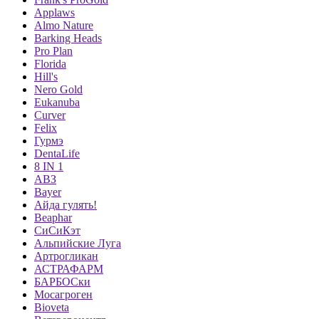
Applaws
Almo Nature
Barking Heads
Pro Plan
Florida
Hill's
Nero Gold
Eukanuba
Curver
Felix
Гурмэ
DentaLife
8 IN 1
АВЗ
Bayer
Айда гулять!
Beaphar
СиСиКэт
Альпийские Луга
Артрогликан
АСТРАФАРМ
БАРБОСки
Мосагроген
Bioveta