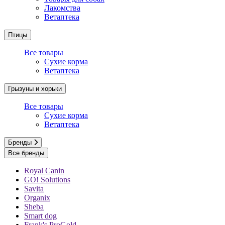
Лакомства
Ветаптека
Птицы
Все товары
Сухие корма
Ветаптека
Грызуны и хорьки
Все товары
Сухие корма
Ветаптека
Бренды
Все бренды
Royal Canin
GO! Solutions
Savita
Organix
Sheba
Smart dog
Frank's ProGold