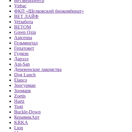
Ветзвероцентр
Virbac
ФКП «Щелковский биокомбинат»
ВЕТ ЛАЙФ
Vetзабота
ВЕТОМ
Green Qzin
Apicenna
Гельминтал
Гепатовет
Гудмэн
Дарэлл
Api-San
Деревенские лакомства
Dog Lunch
Elanco
Зоогурман
Зоомарк
Zoetis
Hartz
Yugi
Buckle-Down
КерамикАрт
KRKA
Lion