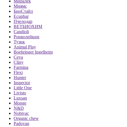
Миралек
Мнямс
БиоСтайл
Ecuphar
Пчелодар
ВЕТБИОХИМ
Candioli
Ронколейкин
Тузик
Animal Play
Boehringer Ingelheim
Ceva
Cliny
Farmina
Flexi
Hunter
Inspector
Little One
Livisto
Luxsan
Monge
N&D
Nobivac
Organic chew
Padovan